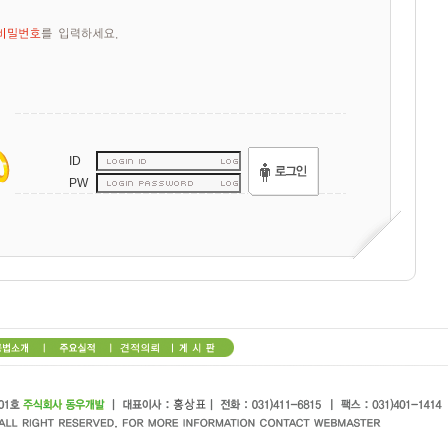
ID
PW