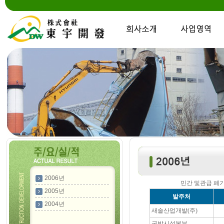
2006년
민간 및관급 폐
2005년
발주처
2004년
새솔산업개발(주)
국방시설본부