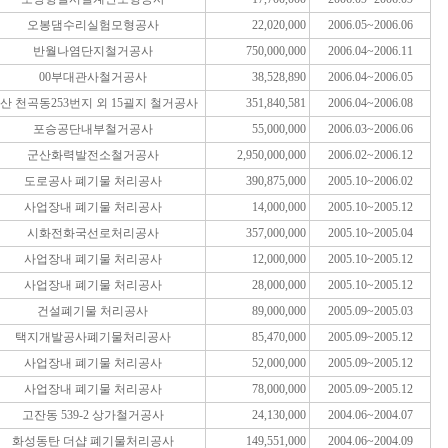
오봉댐수리실험모형공사
22,020,000
2006.05~2006.06
반월나염단지철거공사
750,000,000
2006.04~2006.11
00부대관사철거공사
38,528,890
2006.04~2006.05
산 천곡동253번지 외 15괼지 철거공사
351,840,581
2006.04~2006.08
포승공단내부철거공사
55,000,000
2006.03~2006.06
군산화력발전소철거공사
2,950,000,000
2006.02~2006.12
도로공사 폐기물 처리공사
390,875,000
2005.10~2006.02
사업장내 폐기물 처리공사
14,000,000
2005.10~2005.12
시화전화국선로처리공사
357,000,000
2005.10~2005.04
사업장내 폐기물 처리공사
12,000,000
2005.10~2005.12
사업장내 폐기물 처리공사
28,000,000
2005.10~2005.12
건설폐기물 처리공사
89,000,000
2005.09~2005.03
택지개발공사폐기물처리공사
85,470,000
2005.09~2005.12
사업장내 폐기물 처리공사
52,000,000
2005.09~2005.12
사업장내 폐기물 처리공사
78,000,000
2005.09~2005.12
고잔동 539-2 상가철거공사
24,130,000
2004.06~2004.07
화성동탄 더샵 폐기물처리공사
149,551,000
2004.06~2004.09