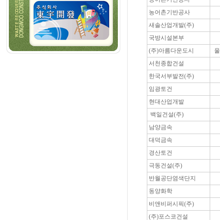
농어촌기반공사
새솔산업개발(주)
국방시설본부
(주)아름다운도시
울
서천종합건설
한국서부발전(주)
임광토건
현대산업개발
백일건설(주)
남양금속
대덕금속
경산토건
극동건설(주)
반월공단염색단지
동양화학
비앤비퍼시픽(주)
(주)포스코건설