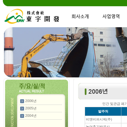
2006년
민간 및관급 폐
2005년
발주처
2004년
비앤비퍼시픽(주)
농어촌기반공사