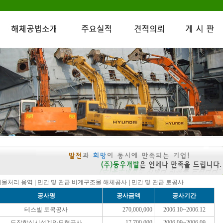
기물처리 용역
|
민간 및 관급 비계구조물 해체공사
|
민간 및 관급 토공사
공사명
공사금액
공사기간
테스빌 토목공사
270,000,000
2006.10~2006.12
도장항실시설계안모형공사
17,700,000
2006.09~2006.09