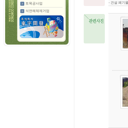
- 건설 폐기물
토목공사업
석면해체제거업