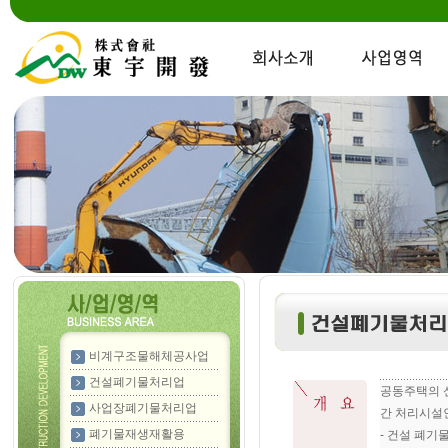
비계구조물해체공사업
건설폐기물처리업
공동주택의 신
사업장폐기물처리업
간 처리시설
폐기물재생재활용
- 건설 폐기물