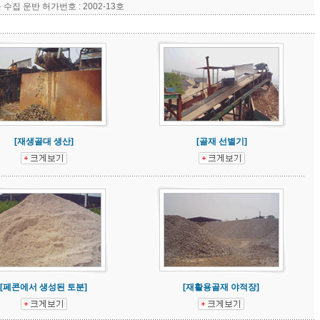
 수집 운반 허가번호 : 2002-13호
[재생골대 생산]
[골재 선별기]
[페콘에서 생성된 토분]
[재활용골재 야적장]