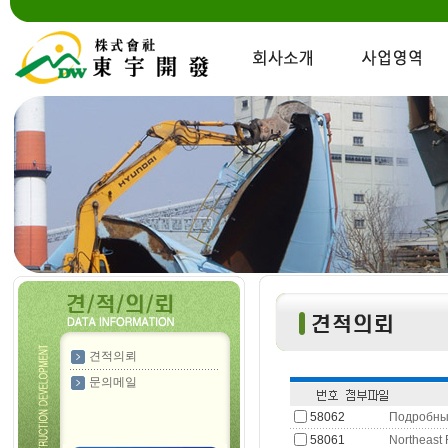
견적의뢰
문의메일
58062
Подробный
58061
Northeast 