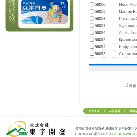
58060
Flood Medi
58059
Мастер Бр
58058
Поставка 
58057
Художеств
58056
Де знайти 
58055
Кракен ак
58054
Инфузион
58053
Строитель
이름